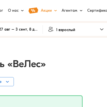
ог
О нас
Акции
Агентам
Сертифик
ль «ВеЛес»
е