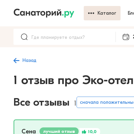
Каталог
Бл
Назад
1 отзыв про Эко-оте
Все отзывы
1
сначала положительны
Сена
лучший отзыв
10,0