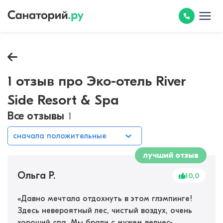
1 отзыв про Эко-отель River
Side Resort & Spa
Все отзывы
1
сначала положительные
лучший отзыв
Ольга Р.
10,0
«
Давно мечтала отдохнуть в этом глэмпинге!
Здесь невероятный лес, чистый воздух, очень
хороший спа. Мы брали с мужем велнес-