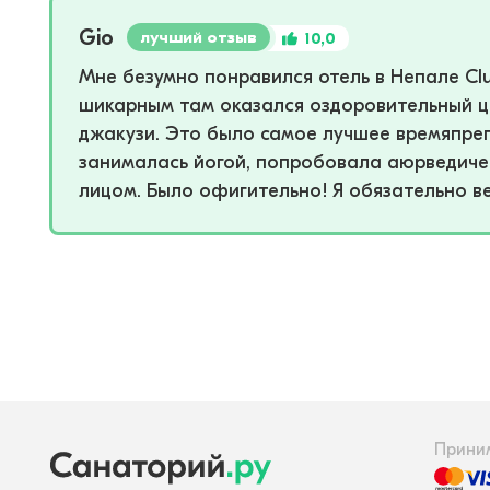
Gio
лучший отзыв
10,0
Мне безумно понравился отель в Непале Clu
шикарным там оказался оздоровительный це
джакузи. Это было самое лучшее времяпре
занималась йогой, попробовала аюрведиче
лицом. Было офигительно! Я обязательно в
Прини