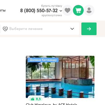
Купить путёвку
8 (800) 550-57-32
аты
круглосуточно
Долина Катманду
8,5