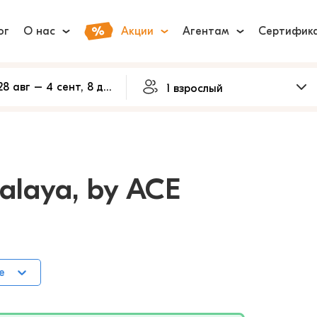
ог
О нас
Акции
Агентам
Сертифик
alaya, by ACE
е