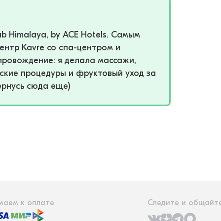
b Himalaya, by ACE Hotels. Самым
нтр Kavre со спа-центром и
провождение: я делала массажи,
ские процедуры и фруктовый уход за
ернусь сюда еще)
маем к оплате
Следите и общайте