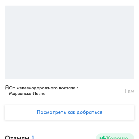
От железнодорожного вокзала г.
1
км
Марианске-Лазне
Посмотреть как добраться
Отзывы
1
Хорошо