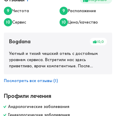
9
Чистота
9
Расположение
10
Сервис
10
Цена/качество
Bogdana
10,0
Уютный и тихий чешский отель с достойным
уровнем сервиса. Встретили нас здесь
приветливо, врачи компетентные. После
осмотра назначили питье минеральной воды,
которые добывают из ближайших источников.
Посмотреть все отзывы (1)
Отличные сеансы физиотерапии, комфортный
спа-комплекс с закрытым бассейном и сауной.
Профили лечения
Ходили играть в гольф за территорию отеля, по
вечерам смотрели развлекательные программы.
Андрологические заболевания
Гинекологические заболевания