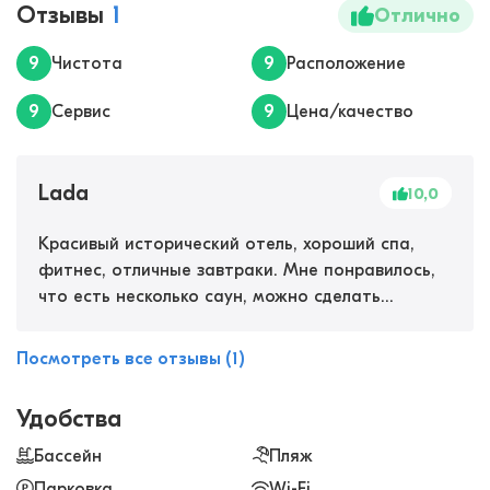
Отзывы
1
Отлично
9
Чистота
9
Расположение
9
Сервис
9
Цена/качество
Lada
10,0
Красивый исторический отель, хороший спа,
фитнес, отличные завтраки. Мне понравилось,
что есть несколько саун, можно сделать
массаж. Мне понравился испанский
хиромассаж, еще два раза сходила на
Посмотреть все отзывы (1)
лимфодренажный. В прошлую поездку тоже
останавливались с мужем в этом отеле, брали
Удобства
спа-сеанс для двоих, обоих понравилось. В
целом очень приятная атмосфера, хочется
Бассейн
Пляж
возвращаться.
Парковка
Wi-Fi