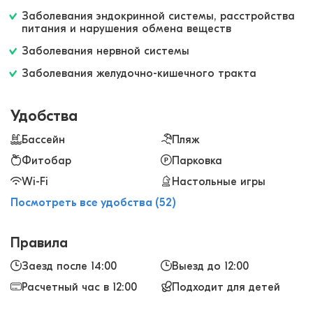
но рядом со всей движухой Семиньяка. Мы в
Заболевания эндокринной системы, расстройства
восторге!
питания и нарушения обмена веществ
Заболевания нервной системы
Заболевания желудочно-кишечного тракта
Удобства
Бассейн
Пляж
Фитобар
Парковка
Wi-Fi
Настольные игры
Посмотреть все удобства (52)
Правила
Заезд после 14:00
Выезд до 12:00
Расчетный час в 12:00
Подходит для детей