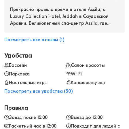
Прекрасно провела время в отеле Assila, a
Luxury Collection Hotel, Jeddah в Саудовской
Аравии. Великолепный спа-центр Assila, где
предлагают множество уходовых процедур за
телом и лицом, огромный выбор массажей,
Посмотреть все отзывы (1)
марокканскую баню, сауну и скраб для тела.
Отдельно хотелось бы отметить тренеров по
Удобства
занятиям кор, фристайл, body weight и по йоге.
Они были очень внимательны ко мне,
Бассейн
Салон красоты
показывали как правильно выполнять
Парковка
Wi-Fi
упражнения, абсолютно спокойно все
Настольные игры
Конференц-зал
объясняли и замотивировали заниматься
Посмотреть все удобства (50)
дальше. Очень рекомендую посетить этот
отель, если когда-нибудь окажетесь в
Саудовской Аравии.
Правила
Заезд после 15:00
Выезд до 12:00
Расчетный час в 12:00
Подходит для людей с