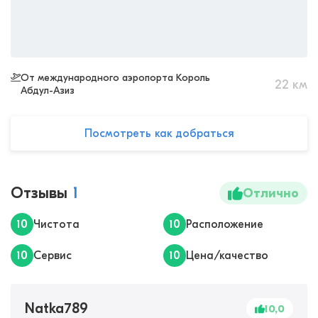
От международного аэропорта Король
22
км
Абдул-Азиз
Посмотреть как добраться
Отзывы
1
Отлично
10
Чистота
10
Расположение
10
Сервис
10
Цена/качество
Natka789
10,0