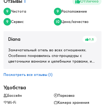
Отзывы
1
Отлично
9
Чистота
9
Расположение
9
Сервис
10
Цена/качество
Diana
9,8
Замечательный отель во всех отношениях.
Особенно понравились спа-процедуры с
цветочными ваннами и целебными травами, и
стоунтерапия. Очень успокаивают и
гармонизируют. Ходили с мужем также на спа-
Посмотреть все отзывы (1)
процедуры для пар. Большой выбор и делают
просто великолепно. Мы с мужем остались
Удобства
очень довольны отдыхом и отелем.
Бассейн
Парковка
Wi-Fi
Камера хранения