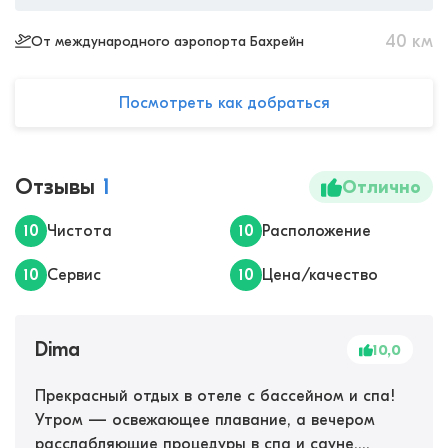
40
км
От международного аэропорта Бахрейн
Посмотреть как добраться
Отзывы
1
Отлично
10
Чистота
10
Расположение
10
Сервис
10
Цена/качество
Dima
10,0
Прекрасный отдых в отеле с бассейном и спа!
Утром — освежающее плавание, а вечером
расслабляющие процедуры в спа и сауне.