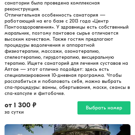
санатории была проведена комплексная
реконструкция.
Отличительная особенность санатория —
работающий на его базе с 2013 года «Центр
Пантооздоровления». У здравницы есть собственный
маральник, поэтому пантовое сырье отличается
высоким качеством. Также гостям предлагают
процедуры водолечения и аппаратной
физиотерапии, массажи, озонотерапию,
спелеотерапию, гирудотерапию, висцеральную
терапию. Ищете санаторий для лечения суставов на
Алтае — этот отлично подойдет: здесь есть
специализировання 10-дневная программа. Чтобы
расслабиться и побаловать себя, можно выбрать
спа-процедуры: ванны, обертывания, маски, сеансы в
спа-капсуле и фитобочке.
от
1 300
₽
Выбрать номер
за сутки