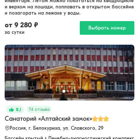
инвентаря. Летом можно покататься на квадроцикле
и верхом на лошади, поплавать в открытом бассейне
и позагорать на лежаке у воды.
от
9 280
₽
Выбрать номер
за сутки
74 отзыва
8,1
Санаторий «Алтайский замок»
Россия, г. Белокуриха, ул. Славского, 29
Бассейн крытый • Лечебно-диагностический комплекс