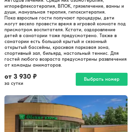
методов лечения. Среди них озонотерапия,
иглорефлексотерапия, ВЛОК, грязелечение, ванны и
души, мануальная терапия, гипокситерапия.
Пока взрослые гости получают процедуры, дети
могут весело провести время в игровой комнате под
присмотром воспитателя. Кстати, оздоровление
детей в санатории тоже предусмотрено. Также в
санатории есть большой крытый и сезонный
открытый бассейны, красивая парковая зона,
спортивный зал, бильярд, настольный теннис. Для
гостей любого возраста предусмотрены развлечения
от команды аниматоров.
от
3 930
₽
Выбрать номер
за сутки