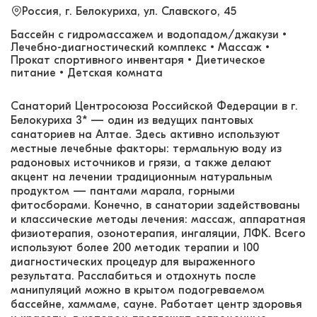
Россия, г. Белокуриха, ул. Славского, 45
Бассейн с гидромассажем и водопадом/джакузи •
Лечебно-диагностический комплекс • Массаж •
Прокат спортивного инвентаря • Диетическое
питание • Детская комната
Санаторий Центросоюза Российской Федерации в г.
Белокуриха 3* — один из ведущих пантовых
санаториев на Алтае. Здесь активно используют
местные лечебные факторы: термальную воду из
радоновых источников и грязи, а также делают
акцент на лечении традиционным натуральным
продуктом — пантами марала, горными
фитосборами. Конечно, в санатории задействованы
и классические методы лечения: массаж, аппаратная
физиотерапия, озонотерапия, ингаляции, ЛФК. Всего
используют более 200 методик терапии и 100
диагностических процедур для выраженного
результата. Расслабиться и отдохнуть после
манипуляций можно в крытом подогреваемом
бассейне, хаммаме, сауне. Работает центр здоровья