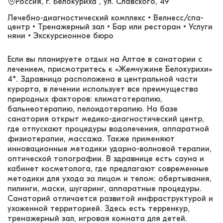
Россия, г. Белокуриха , ул. Славского, 49
Лечебно-диагностический комплекс • Велнесс/спа-
центр • Тренажерный зал • Бар или ресторан • Услуги
няни • Экскурсионное бюро
Если вы планируете отдых на Алтае в санатории с
лечением, присмотритесь к «Жемчужине Белокурихи»
4*. Здравница расположена в центральной части
курорта, в лечении использует все преимущества
природных факторов: климатотерапию,
бальнеотерапию, пелоидотерапию. На базе
санатория открыт медико-диагностический центр,
где отпускают процедуры водолечения, аппаратной
физиотерапии, массажа. Также применяют
инновационные методики ударно-волновой терапии,
оптической топографии. В здравнице есть сауна и
кабинет косметолога, где предлагают современные
методики для ухода за лицом и телом: обертывания,
пилинги, маски, шугаринг, аппаратные процедуры.
Санаторий отличается развитой инфраструктурой и
ухоженной территорией. Здесь есть терренкур,
тренажерный зал, игровая комната для детей.