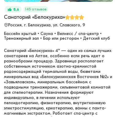
145 отзывов
8,6
Санаторий «Белокуриха»
Россия, г. Белокуриха, ул. Славского, 9
Бассейн крытый • Сауна • Велнесс / спа-центр •
Тренажерный зал • Бар или ресторан • Детский клуб
Санаторий «Белокуриха» 4* — один из самых лучших
санаториев на Алтае, особенно если речь идет о
разнообразии процедур. Здравница располагает
собственным источником азотно-кремнистой
радонсодержащей термальной воды, бюветами
минеральных вод «Белокурихинская Восточная №2» и
«Завьяловская», минеральным бассейном с
подводными тренажерами, сильвинитовой комнатой
для спелеотерапии. Назначения формируют
индивидуально, в лечении используют
пелоидотерапию, физиотерапию, внутритканевую
электростимуляцию, криотерапию, ванны с панто-
магниевым экстрактом. Работает спа-центр с