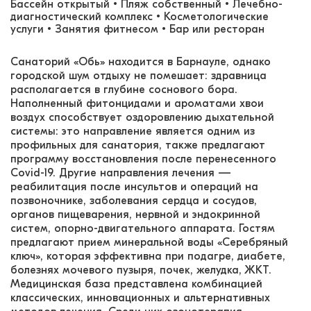
Бассейн открытый • Пляж собственный • Лечебно-
диагностический комплекс • Косметологические
услуги • Занятия фитнесом • Бар или ресторан
Санаторий «Обь» находится в Барнауле, однако
городской шум отдыху не помешает: здравница
располагается в глубине соснового бора.
Наполненный фитонцидами и ароматами хвои
воздух способствует оздоровлению дыхательной
системы: это направление является одним из
профильных для санатория, также предлагают
программу восстановления после перенесенного
Covid-19. Другие направления лечения —
реабилитация после инсультов и операций на
позвоночнике, заболевания сердца и сосудов,
органов пищеварения, нервной и эндокринной
систем, опорно-двигательного аппарата. Гостям
предлагают прием минеральной воды «Серебряный
ключ», которая эффективна при подагре, диабете,
болезнях мочевого пузыря, почек, желудка, ЖКТ.
Медицинская база представлена комбинацией
классических, инновационных и альтернативных