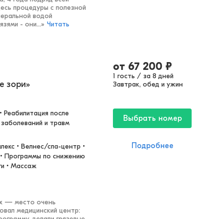
десь процедуры с полезной
неральной водой
зями - они...
»
Читать
от
67 200
₽
1 гость / за 8 дней
е зори»
Завтрак, обед и ужин
• Реабилитация после 
Выбрать номер
 заболеваний и травм
Подробнее
екс • Велнес/спа-центр • 
 • Программы по снижению 
ги • Массаж
ях — место очень
овал медицинский центр:
ограмму, делали грязевые