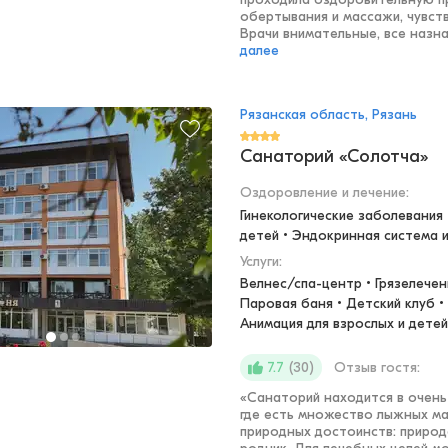
обертывания и массажи, чувст
Врачи внимательные, все назнач
далее
Рязанская область, Рязань
Санаторий «Солотча»
Оздоровление и лечение
:
Гинекологические заболевания 
детей • Эндокринная система 
Услуги:
Велнес/спа-центр • Грязелечени
Паровая баня • Детский клуб • 
Анимация для взрослых и детей
(
30
)
Отзыв гостя:
7.7
«
Санаторий находится в очень
где есть множество лыжных м
природных достоинств: природа,