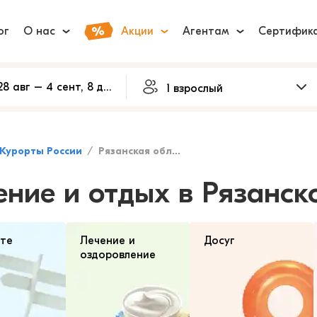
ог
О нас
Акции
Агентам
Сертифик
Курорты России
Рязанская область
ение и отдых в Рязанск
рте
Лечение и
Досуг
оздоровление