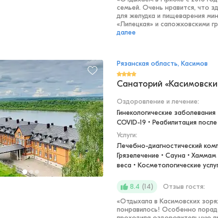
семьей. Очень нравится, что з
для желудка и пищеварения ми
«Липецкая» и сапожковскими гря
далее
Рязанская область, Касимов
Санаторий «Касимовски
Оздоровление и лечение
:
Гинекологические заболевания 
COVID-19 • Реабилитация после
Услуги:
Лечебно-диагностический компл
Грязелечение • Сауна • Хаммам
веса • Косметологические услу
(
14
)
Отзыв гостя:
8.4
«
Отдыхала в Касимовских зор
понравилось! Особенно порад
проходила оздоровительную пр