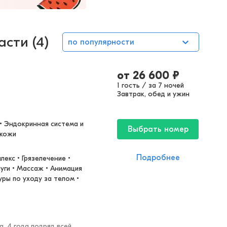
сти (4)
по популярности
от
26 600
₽
1 гость / за 7 ночей
Завтрак, обед и ужин
• Эндокринная система и 
Выбрать номер
 кожи
Подробнее
екс • Грязелечение • 
уги • Массаж • Анимация 
ры по уходу за телом • 
а, 4 года подряд всей