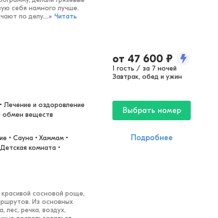
вую себя намного лучше.
ают по делу....
»
Читать
от
47 600
₽
1 гость / за 7 ночей
Завтрак, обед и ужин
• Лечение и оздоровление 
Выбрать номер
и обмен веществ
Подробнее
е • Сауна • Хаммам • 
Детская комната • 
 красивой сосновой роще,
аршрутов. Из основных
 лес, речка, воздух,