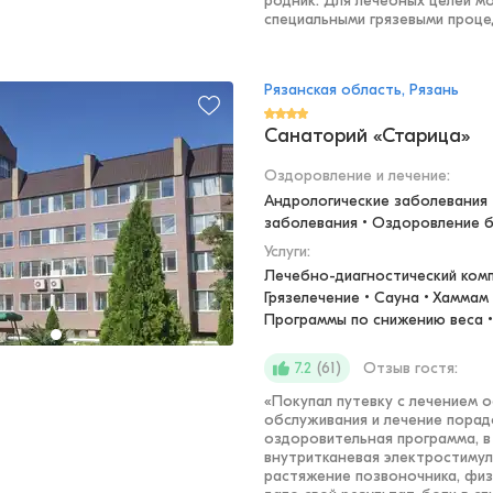
родник. Для лечебных целей м
специальными грязевыми процед
Рязанская область, Рязань
Санаторий «Старица»
Оздоровление и лечение
:
Андрологические заболевания •
заболевания • Оздоровление 
Услуги:
Лечебно-диагностический компл
Грязелечение • Сауна • Хаммам •
Программы по снижению веса •
(
61
)
Отзыв гостя:
7.2
«
Покупал путевку с лечением 
обслуживания и лечение пора
оздоровительная программа, в
внутритканевая электростимул
растяжение позвоночника, физ