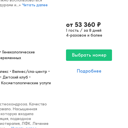
ожно воспользоваться
урами и...
»
Читать далее
от
53 360
₽
1 гость / за 8 дней
4-разовое и более
 Гинекологические 
Выбрать номер
беременных
Подробнее
екс • Велнес/спа-центр • 
 Детский клуб • 
 Косметологические услуги
остеохондроза. Качество
довало. Насыщенная
 которую входила
яция, подводное
иотерапия, ЛФК. Лечение