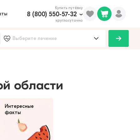
Купить путёвку
8 (800) 550-57-32
аты
круглосуточно
100
ой области
Интересные
факты