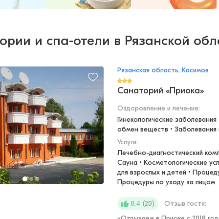
ории и спа-отели в Рязанской обла
Рязанская область, Касимов
Санаторий «Приока»
Оздоровление и лечение
:
Гинекологические заболевания 
обмен веществ • Заболевания
Услуги:
Лечебно-диагностический компл
Сауна • Косметологические усл
для взрослых и детей • Процеду
Процедуры по уходу за лицом
(
20
)
Отзыв гостя:
8.4
«
Отдыхаем в Приоке с 2018 год