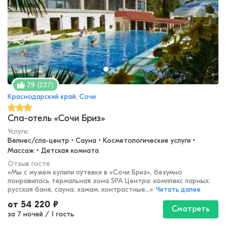
(
237
)
7.9
Краснодарский край, Сочи
Спа-отель «Сочи Бриз»
Услуги:
Велнес/спа-центр • Сауна • Косметологические услуги • 
Массаж • Детская комната
Отзыв гостя:
«
Мы с мужем купили путевки в «Сочи Бриз», безумно
понравилась термальная зона SPA Центра: комплекс парных:
русская баня, сауна, хамам, контрастные...
»
Читать далее
от
54 220
₽
Смотреть
за 7 ночей
/
1 гость