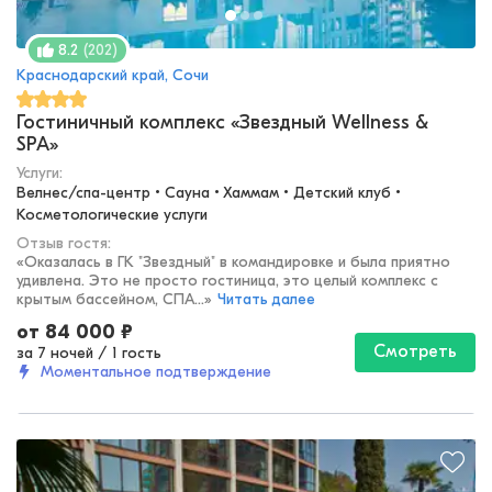
(
202
)
8.2
Краснодарский край, Сочи
Гостиничный комплекс «Звездный Wellness &
SPA»
Услуги:
Велнес/спа-центр • Сауна • Хаммам • Детский клуб • 
Косметологические услуги
Отзыв гостя:
«
Оказалась в ГК "Звездный" в командировке и была приятно
удивлена. Это не просто гостиница, это целый комплекс с
крытым бассейном, СПА...
»
Читать далее
от
84 000
₽
Смотреть
за 7 ночей
/
1 гость
Моментальное подтверждение