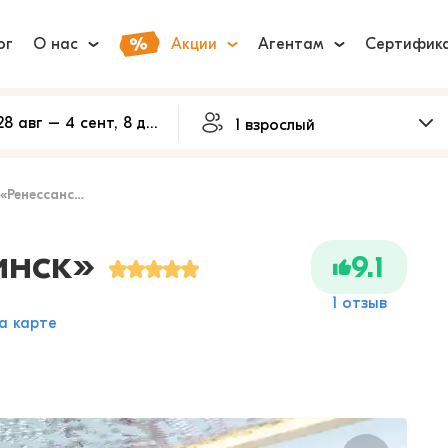
ог
О нас
Акции
Агентам
Сертифик
енессанс Минск»
инск»
9.1
1 отзыв
а карте