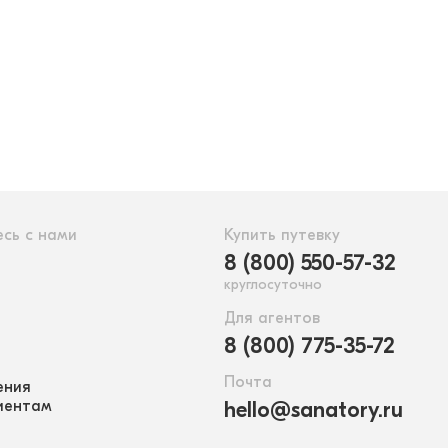
сь с нами
Купить путевку
8 (800) 550-57-32
круглосуточно
Для агентов
8 (800) 775-35-72
Почта
ения
иентам
hello@sanatory.ru