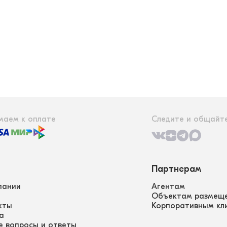
маем к оплате
Следите и общайте
Партнерам
пании
Агентам
Объектам размещ
кты
Корпоративным кл
а
е вопросы и ответы