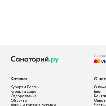
Прини
Каталог
О нас
Курорты России
О ком
Курорты мира
Блог
Оздоровление
Конта
Объекты
Оплат
Акции и горячие путевки
Часты