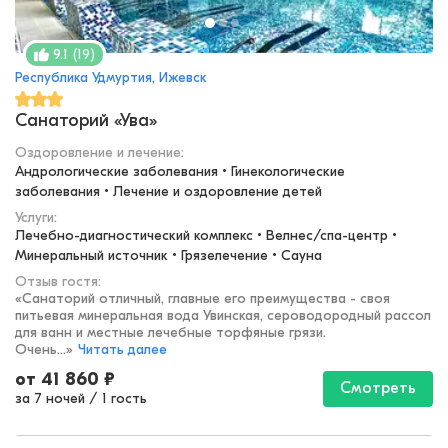
(
19
)
9.1
Республика Удмуртия, Ижевск
Санаторий «Ува»
Оздоровление и лечение
:
Андрологические заболевания • Гинекологические 
заболевания • Лечение и оздоровление детей
Услуги:
Лечебно-диагностический комплекс • Велнес/спа-центр • 
Минеральный источник • Грязелечение • Сауна
Отзыв гостя:
«
Санаторий отличный, главные его преимущества - своя
питьевая минеральная вода Увинская, сероводородный рассол
для ванн и местные лечебные торфяные грязи.
Очень...
»
Читать далее
от
41 860
₽
Смотреть
за 7 ночей
/
1 гость