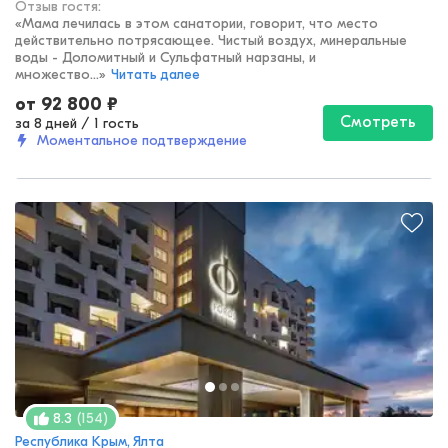
Отзыв гостя:
«
Мама лечилась в этом санатории, говорит, что место
действительно потрясающее. Чистый воздух, минеральные
воды - Доломитный и Сульфатный нарзаны, и
множество...
»
Читать далее
от
92 800
₽
Смотреть
за 8 дней
/
1 гость
Моментальное подтверждение
(
154
)
8.3
Республика Крым, Ялта