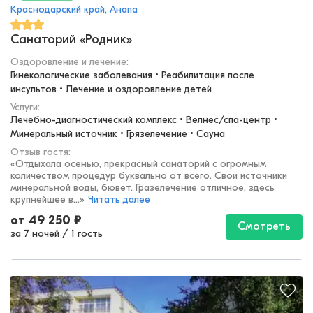
Краснодарский край, Анапа
Санаторий «Родник»
Оздоровление и лечение
:
Гинекологические заболевания • Реабилитация после 
инсультов • Лечение и оздоровление детей
Услуги:
Лечебно-диагностический комплекс • Велнес/спа-центр • 
Минеральный источник • Грязелечение • Сауна
Отзыв гостя:
«
Отдыхала осенью, прекрасный санаторий с огромным
количеством процедур буквально от всего. Свои источники
минеральной воды, бювет. Гразелечение отличное, здесь
крупнейшее в...
»
Читать далее
от
49 250
₽
Смотреть
за 7 ночей
/
1 гость