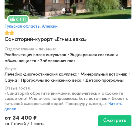
(
11
)
6
Тульская область, Алексин
Санаторий-курорт «Егнышевка»
Оздоровление и лечение
:
Реабилитация после инсультов • Эндокринная система и 
обмен веществ • Заболевания глаз
Услуги:
Лечебно-диагностический комплекс • Минеральный источник • 
Сауна • Программы по снижению веса • Детокс-программы
Отзыв гостя:
«
Санаторий обратите внимание, подлечитесь и отдохните
самое оно! Мне очень понравилось. Есть источник и бювет с
питьевой минеральной водой. Процедуру много,...
»
Читать
далее
от
34 400
₽
Смотреть
за 7 ночей
/
1 гость