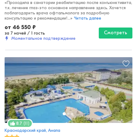
«
Проходила в санатории реабилитацию после конъюнктивита,
т.к. лечение глаз-это основное направление здесь. Хочется
поблагодарить врача офтальмолога за подробную
консультацию и рекомендации!...
»
Читать далее
от
46 550
₽
Смотреть
за 7 ночей
/
1 гость
Моментальное подтверждение
(
11
)
8.7
Краснодарский край, Анапа