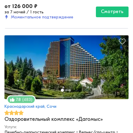
от
126 000
₽
Смотреть
за 7 ночей
/
1 гость
Моментальное подтверждение
(
483
)
7.8
Краснодарский край, Сочи
Оздоровительный комплекс «Дагомыс»
Услуги:
Лечебно-диагностический комплекс • Велнес/спа-центр • 