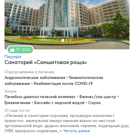
(
134
)
7.1
Пицунда
Санаторий «Самшитовая роща»
Оздоровление и лечение
:
Андрологические заболевания • Гинекологические 
заболевания • Реабилитация после COVID-19
Услуги:
Лечебно-диагностический комплекс • Велнес/спа-центр • 
Грязелечение • Бассейн с морской водой • Сауна
Отзыв гостя:
«
Лечение в санатории хорошее, процедуры назначают
грамотно, жемчужная лекарственная ванна на местной
артезианской воде, ударно-волновая терапия, подводный душ,
ЛФК прекрасно подлечили...
»
Читать далее