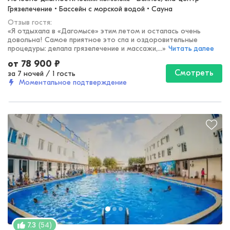
Грязелечение • Бассейн с морской водой • Сауна
Отзыв гостя:
«
Я отдыхала в «Дагомысе» этим летом и осталась очень
довольна! Самое приятное это спа и оздоровительные
процедуры: делала грязелечение и массажи,...
»
Читать далее
от
78 900
₽
Смотреть
за 7 ночей
/
1 гость
Моментальное подтверждение
(
54
)
7.3