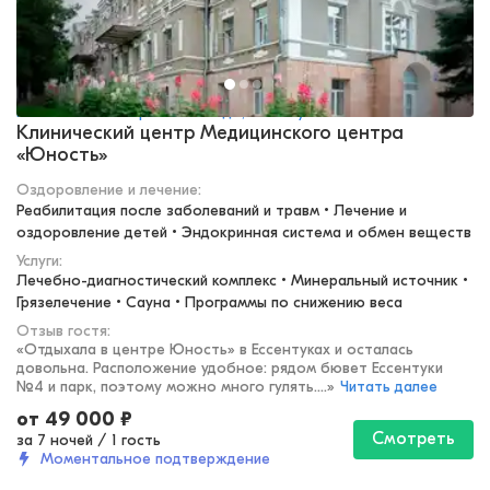
Кавказские Минеральные Воды, Ессентуки
Клинический центр Медицинского центра
«Юность»
Оздоровление и лечение
:
Реабилитация после заболеваний и травм • Лечение и 
оздоровление детей • Эндокринная система и обмен веществ
Услуги:
Лечебно-диагностический комплекс • Минеральный источник • 
Грязелечение • Сауна • Программы по снижению веса
Отзыв гостя:
«
Отдыхала в центре Юность» в Ессентуках и осталась
довольна. Расположение удобное: рядом бювет Ессентуки
№4 и парк, поэтому можно много гулять....
»
Читать далее
от
49 000
₽
Смотреть
за 7 ночей
/
1 гость
Моментальное подтверждение