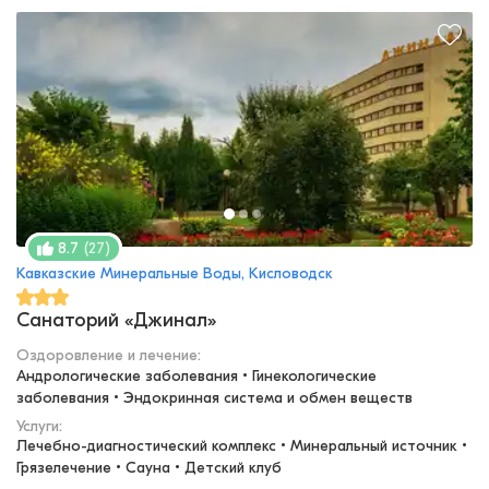
(
27
)
8.7
Кавказские Минеральные Воды, Кисловодск
Санаторий «Джинал»
Оздоровление и лечение
:
Андрологические заболевания • Гинекологические 
заболевания • Эндокринная система и обмен веществ
Услуги:
Лечебно-диагностический комплекс • Минеральный источник • 
Грязелечение • Сауна • Детский клуб