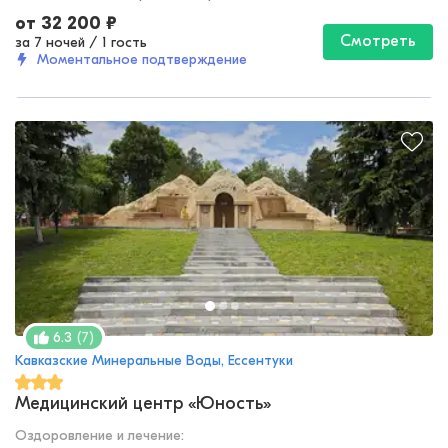
от
32 200
₽
Смотреть
за 7 ночей
/
1 гость
Моментальное подтверждение
(
7
)
6.3
Кавказские Минеральные Воды, Ессентуки
Медицинский центр «Юность»
Оздоровление и лечение
: