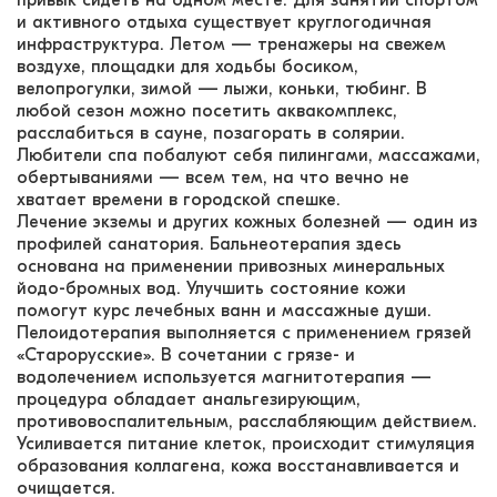
привык сидеть на одном месте. Для занятий спортом
и активного отдыха существует круглогодичная
инфраструктура. Летом — тренажеры на свежем
воздухе, площадки для ходьбы босиком,
велопрогулки, зимой — лыжи, коньки, тюбинг. В
любой сезон можно посетить аквакомплекс,
расслабиться в сауне, позагорать в солярии.
Любители спа побалуют себя пилингами, массажами,
обертываниями — всем тем, на что вечно не
хватает времени в городской спешке.
Лечение экземы и других кожных болезней — один из
профилей санатория. Бальнеотерапия здесь
основана на применении привозных минеральных
йодо-бромных вод. Улучшить состояние кожи
помогут курс лечебных ванн и массажные души.
Пелоидотерапия выполняется с применением грязей
«Старорусские». В сочетании с грязе- и
водолечением используется магнитотерапия —
процедура обладает анальгезирующим,
противовоспалительным, расслабляющим действием.
Усиливается питание клеток, происходит стимуляция
образования коллагена, кожа восстанавливается и
очищается.