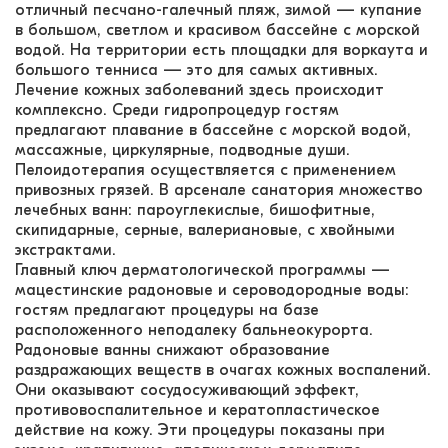
отличный песчано-галечный пляж, зимой — купание
в большом, светлом и красивом бассейне с морской
водой. На территории есть площадки для воркаута и
большого тенниса — это для самых активных.
Лечение кожных заболеваний здесь происходит
комплексно. Среди гидропроцедур гостям
предлагают плавание в бассейне с морской водой,
массажные, циркулярные, подводные души.
Пелоидотерапия осуществляется с применением
привозных грязей. В арсенале санатория множество
лечебных ванн: пароуглекислые, бишофитные,
скипидарные, серные, валериановые, с хвойными
экстрактами.
Главный ключ дерматологической программы —
мацестинские радоновые и сероводородные воды:
гостям предлагают процедуры на базе
расположенного неподалеку бальнеокурорта.
Радоновые ванны снижают образование
раздражающих веществ в очагах кожных воспалений.
Они оказывают сосудосуживающий эффект,
противовоспалительное и кератопластическое
действие на кожу. Эти процедуры показаны при