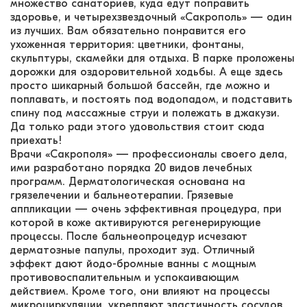
множество санаториев, куда едут поправить
здоровье, и четырехзвездочный «Сакрополь» — один
из лучших. Вам обязательно понравится его
ухоженная территория: цветники, фонтаны,
скульптуры, скамейки для отдыха. В парке проложены
дорожки для оздоровительной ходьбы. А еще здесь
просто шикарный большой бассейн, где можно и
поплавать, и постоять под водопадом, и подставить
спину под массажные струи и полежать в джакузи.
Да только ради этого удовольствия стоит сюда
приехать!
Врачи «Сакрополя» — профессионалы своего дела,
ими разработано порядка 20 видов лечебных
программ. Дерматологическая основана на
грязелечении и бальнеотерапии. Грязевые
аппликации — очень эффективная процедура, при
которой в коже активируются регенерирующие
процессы. После бальнеопроцедур исчезают
дерматозные папулы, проходит зуд. Отличный
эффект дают йодо-бромные ванны с мощным
противовоспалительным и успокаивающим
действием. Кроме того, они влияют на процессы
микроциркуляции, укрепляют эластичность сосудов,