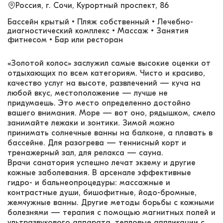
Россия, г. Сочи, Курортный проспект, 86
Бассейн крытый • Пляж собственный • Лечебно-
диагностический комплекс • Массаж • Занятия
фитнесом • Бар или ресторан
«Золотой колос» заслужил самые высокие оценки от
отдыхающих по всем категориям. Чисто и красиво,
качество услуг на высоте, развлечений — куча на
любой вкус, местоположение — лучше не
придумаешь. Это место определенно достойно
вашего внимания. Море — вот оно, рядышком, смело
занимайте лежаки и зонтики. Зимой можно
принимать солнечные ванны на балконе, а плавать в
бассейне. Для разогрева — теннисный корт и
тренажерный зал, для релакса — сауна.
Врачи санатория успешно лечат экзему и другие
кожные заболевания. В арсенале эффективные
гидро- и бальнеопроцедуры: массажные и
контрастные души, бишофитные, йодо-бромные,
жемчужные ванны. Другие методы борьбы с кожными
болезнями — терапия с помощью магнитных полей и
ультразвукового аппарата, тепловые аппликации с