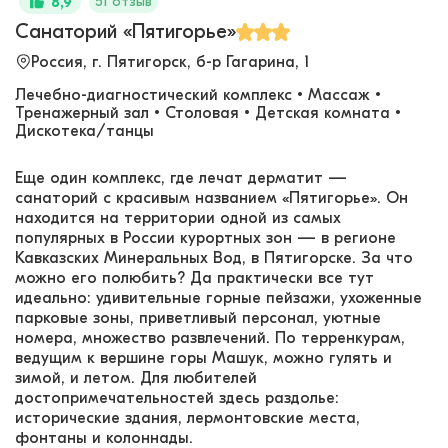
51 отзыв
8,9
Санаторий «Пятигорье»
Россия, г. Пятигорск, б-р Гагарина, 1
Лечебно-диагностический комплекс • Массаж •
Тренажерный зал • Столовая • Детская комната •
Дискотека/танцы
Еще один комплекс, где лечат дерматит —
санаторий с красивым названием «Пятигорье». Он
находится на территории одной из самых
популярных в России курортных зон — в регионе
Кавказских Минеральных Вод, в Пятигорске. За что
можно его полюбить? Да практически все тут
идеально: удивительные горные пейзажи, ухоженные
парковые зоны, приветливый персонал, уютные
номера, множество развлечений. По терренкурам,
ведущим к вершине горы Машук, можно гулять и
зимой, и летом. Для любителей
достопримечательностей здесь раздолье:
исторические здания, лермонтовские места,
фонтаны и колоннады.