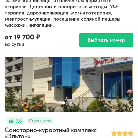
экземе, крапивнице, атопическом дерматите,
псориазе. Доступны и аппаратные методы: УФ-
терапия, дарсонвализация, магнитотерапия,
электростимуляция, посещение соляной пещеры,
массажи, ингаляции.
от
19 700
₽
Выбрать номер
за сутки
10 отзывов
7,6
Санаторно-курортный комплекс
«Эльтон»