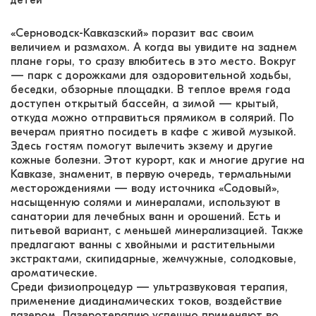
детей
«Серноводск-Кавказский» поразит вас своим
величием и размахом. А когда вы увидите на заднем
плане горы, то сразу влюбитесь в это место. Вокруг
— парк с дорожками для оздоровительной ходьбы,
беседки, обзорные площадки. В теплое время года
доступен открытый бассейн, а зимой — крытый,
откуда можно отправиться прямиком в солярий. По
вечерам приятно посидеть в кафе с живой музыкой.
Здесь гостям помогут вылечить экзему и другие
кожные болезни. Этот курорт, как и многие другие на
Кавказе, знаменит, в первую очередь, термальными
месторождениями — воду источника «Содовый»,
насыщенную солями и минералами, используют в
санатории для лечебных ванн и орошений. Есть и
питьевой вариант, с меньшей минерализацией. Также
предлагают ванны с хвойными и растительными
экстрактами, скипидарные, жемчужные, солодковые,
ароматические.
Среди физиопроцедур — ультразвуковая терапия,
применение диадинамических токов, воздействие
лазером. Лазеротерапию успешно применяют во