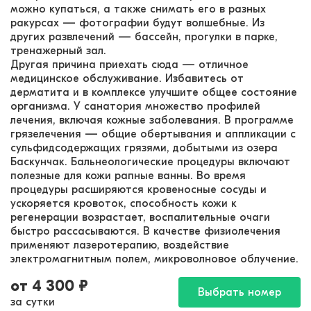
можно купаться, а также снимать его в разных
ракурсах — фотографии будут волшебные. Из
других развлечений — бассейн, прогулки в парке,
тренажерный зал.
Другая причина приехать сюда — отличное
медицинское обслуживание. Избавитесь от
дерматита и в комплексе улучшите общее состояние
организма. У санатория множество профилей
лечения, включая кожные заболевания. В программе
грязелечения — общие обертывания и аппликации с
сульфидсодержащих грязями, добытыми из озера
Баскунчак. Бальнеологические процедуры включают
полезные для кожи рапные ванны. Во время
процедуры расширяются кровеносные сосуды и
ускоряется кровоток, способность кожи к
регенерации возрастает, воспалительные очаги
быстро рассасываются. В качестве физиолечения
применяют лазеротерапию, воздействие
электромагнитным полем, микроволновое облучение.
от
4 300
₽
Выбрать номер
за сутки