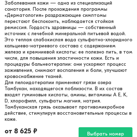
Заболевания кожи — одна из специализаций
санатория. После прохождения программы
«Дерматология» раздражающие симптомы
перестают беспокоить, наблюдается стойкая
ремиссия. Гордость здравницы — собственный
источник с лечебной минеральной питьевой водой.
Это теплая слабокислая вода сульфатно-хлоридного
кальциево-натриевого состава с содержанием
железа и кремниевой кислоты: ее полезно пить, в том
числе, для повышения эластичности кожи. Есть и
процедуры бальнеотерапии: они ускоряют процесс
заживления, снимают воспаления и боли, улучшают
кровоснабжение тканей.
Для пелоидотерапии применяют грязи озера
Тамбукан, находящегося поблизости. В их состав
входят гуминовые кислоты, амины, витамины А Е, К,
D, хлорофилл, сульфаты магния, натрия.
Тамбуканская грязь оказывает противомикробное
действие, стимулируя восстановительные процессы в
коже.
от
8 625
₽
Выбрать номер