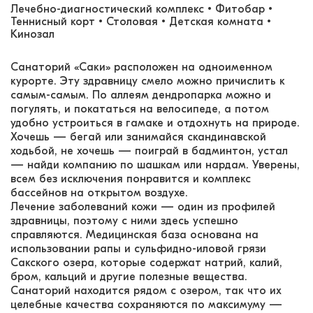
Лечебно-диагностический комплекс • Фитобар •
Теннисный корт • Столовая • Детская комната •
Кинозал
Санаторий «Саки» расположен на одноименном
курорте. Эту здравницу смело можно причислить к
самым-самым. По аллеям дендропарка можно и
погулять, и покататься на велосипеде, а потом
удобно устроиться в гамаке и отдохнуть на природе.
Хочешь — бегай или занимайся скандинавской
ходьбой, не хочешь — поиграй в бадминтон, устал
— найди компанию по шашкам или нардам. Уверены,
всем без исключения понравится и комплекс
бассейнов на открытом воздухе.
Лечение заболеваний кожи — один из профилей
здравницы, поэтому с ними здесь успешно
справляются. Медицинская база основана на
использовании рапы и сульфидно-иловой грязи
Сакского озера, которые содержат натрий, калий,
бром, кальций и другие полезные вещества.
Санаторий находится рядом с озером, так что их
целебные качества сохраняются по максимуму —