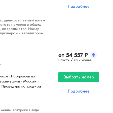
Подробнее
рудникам за теплый прием
истота номеров и общих
, шведский стол. Номер
иционером и телевизором.
от
54 557
₽
1 гость / за 7 ночей
»
ммам • Программы по 
Выбрать номер
ские услуги • Массаж • 
 Процедуры по уходу за 
Подробнее
жение, завтраки в виде