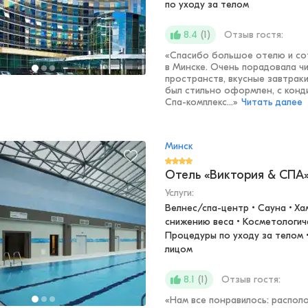
по уходу за телом
(
1
)
Отзыв гостя:
8.4
«
Спасибо большое отелю и сот
в Минске. Очень порадовала ч
пространств, вкусные завтраки
был стильно оформлен, с конд
Спа-комплекс...
»
Читать далее
Минск
Отель «Виктория & СПА
Услуги:
Велнес/спа-центр • Сауна • Ха
снижению веса • Косметологиче
Процедуры по уходу за телом •
лицом
(
1
)
Отзыв гостя:
8.1
«
Нам все понравилось: располо