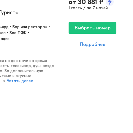
от
30 881
₽
1 гость / за 7 ночей
Турист»
ярд • Бар или ресторан • 
Выбрать номер
ал • Зал ЛФК • 
рации
Подробнее
ся на две ночи во время
есть телевизор, душ, везде
о. За дополнительную
ытные и вкусные.
..
»
Читать далее