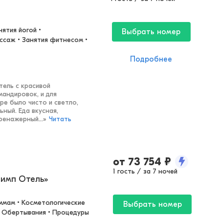
ятия йогой • 
Выбрать номер
ссаж • Занятия фитнесом • 
Подробнее
ель с красивой
мандировок, и для
ре было чисто и светло,
ный. Еда вкусная,
ренажерный...
»
Читать
от
73 754
₽
1 гость / за 7 ночей
лимп Отель»
ммам • Косметологические 
Выбрать номер
 • Обертывания • Процедуры 