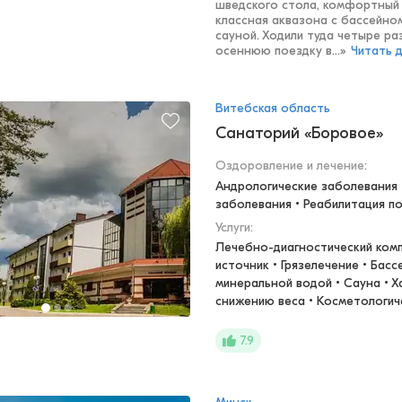
шведского стола, комфортный 
классная аквазона с бассейном
сауной. Ходили туда четыре ра
осеннюю поездку в...
»
Читать 
Витебская область
Санаторий «Боровое»
Оздоровление и лечение
:
Андрологические заболевания •
заболевания • Реабилитация п
Услуги:
Лечебно-диагностический комп
источник • Грязелечение • Бас
минеральной водой • Сауна • Х
снижению веса • Косметологич
7.9