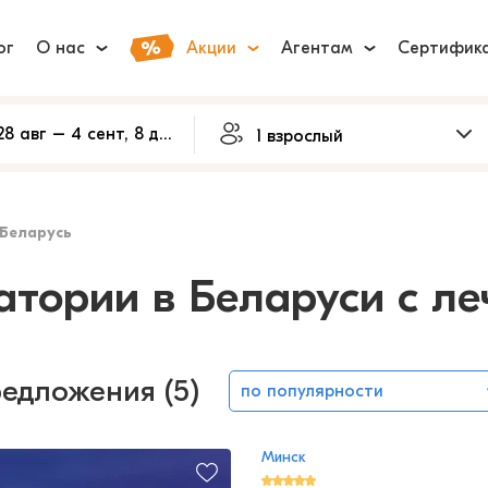
ог
О нас
Акции
Агентам
Сертифик
Беларусь
атории в Беларуси с л
редложения (5)
по популярности
Минск