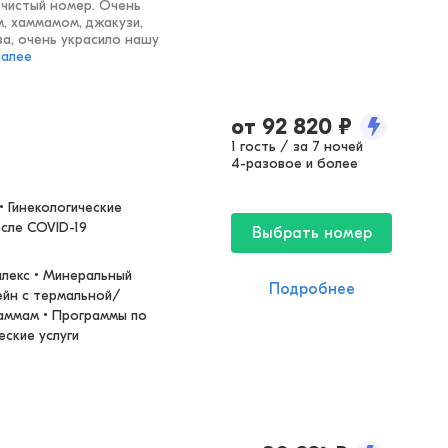
чистый номер. Очень
, хаммамом, джакузи,
за, очень украсило нашу
далее
от
92 820
₽
1 гость / за 7 ночей
4-разовое и более
 Гинекологические 
осле COVID-19
Выбрать номер
лекс • Минеральный 
Подробнее
сейн с термальной/
аммам • Программы по 
еские услуги