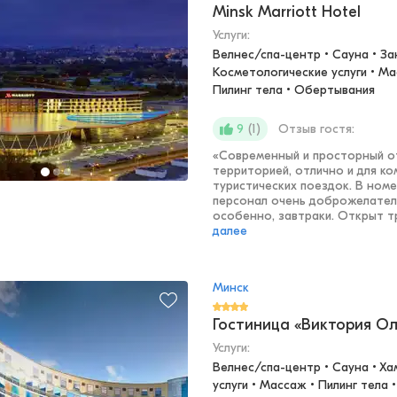
Minsk Marriott Hotel
Услуги:
Велнес/спа-центр • Сауна • Зан
Косметологические услуги • Ма
Пилинг тела • Обертывания
(
1
)
Отзыв гостя:
9
«
Современный и просторный от
территорией, отлично и для ко
туристических поездок. В номе
персонал очень доброжелатель
особенно, завтраки. Открыт т
далее
Минск
Гостиница «Виктория О
Услуги:
Велнес/спа-центр • Сауна • Ха
услуги • Массаж • Пилинг тела