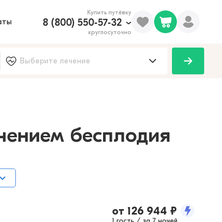
Купить путёвку
8 (800) 550-57-32
аты
круглосуточно
100
ечением бесплодия
от
126 944
₽
1 гость / за 7 ночей