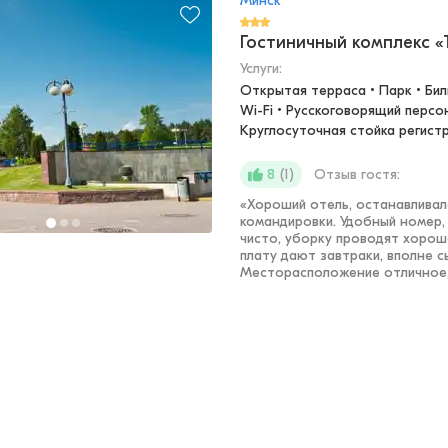
Минск
Гостиничный комплекс «
Услуги:
Открытая терраса • Парк • Биль
Wi-Fi • Русскоговорящий персон
Круглосуточная стойка регист
(
1
)
Отзыв гостя:
8
«
Хороший отель, останавливал
командировки. Удобный номер, 
чисто, уборку проводят хорош
плату дают завтраки, вполне с
Месторасположение отличное,.