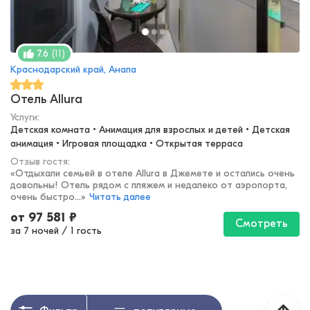
(
11
)
7.6
Краснодарский край, Анапа
Отель Allura
Услуги:
Детская комната • Анимация для взрослых и детей • Детская 
анимация • Игровая площадка • Открытая терраса
Отзыв гостя:
«
Отдыхали семьей в отеле Allura в Джемете и остались очень
довольны! Отель рядом с пляжем и недалеко от аэропорта,
очень быстро...
»
Читать далее
от
97 581
₽
Смотреть
за 7 ночей
/
1 гость