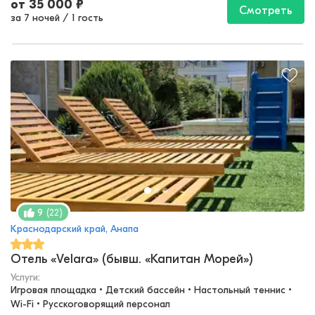
от
35 000
₽
Смотреть
за 7 ночей
/
1 гость
(
22
)
9
Краснодарский край, Анапа
Отель «Velara» (бывш. «Капитан Морей»)
Услуги:
Игровая площадка • Детский бассейн • Настольный теннис • 
Wi-Fi • Русскоговорящий персонал