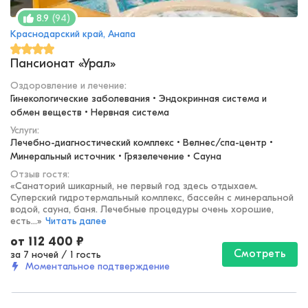
(
94
)
8.9
Краснодарский край, Анапа
Пансионат «Урал»
Оздоровление и лечение
:
Гинекологические заболевания • Эндокринная система и 
обмен веществ • Нервная система
Услуги:
Лечебно-диагностический комплекс • Велнес/спа-центр • 
Минеральный источник • Грязелечение • Сауна
Отзыв гостя:
«
Санаторий шикарный, не первый год здесь отдыхаем.
Суперский гидротермальный комплекс, бассейн с минеральной
водой, сауна, баня. Лечебные процедуры очень хорошие,
есть...
»
Читать далее
от
112 400
₽
Смотреть
за 7 ночей
/
1 гость
Моментальное подтверждение