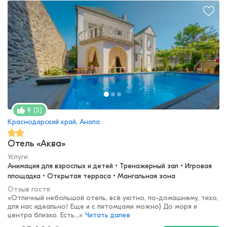
(
3
)
9
Краснодарский край, Анапа
Отель «Аква»
Услуги:
Анимация для взрослых и детей • Тренажерный зал • Игровая 
площадка • Открытая терраса • Мангальная зона
Отзыв гостя:
«
Отличный небольшой отель, всё уютно, по-домашнему, тихо,
для нас идеально! Еще и с питомцами можно) До моря и
центра близко. Есть...
»
Читать далее