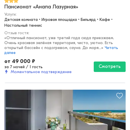
Пансионат «Анапа Лазурная»
Услуги:
Детская комната • Игровая площадка • Бильярд • Кафе • 
Настольный теннис
Отзыв гостя:
«
Отличный пансионат, уже третий года сюда приезжаем.
Очень красивая зелёная территория, чисто, уютно. Есть
открытый бассейн с подогревом, сауна. До моря...
»
Читать
далее
от
49 000
₽
Смотреть
за 7 ночей
/
1 гость
Моментальное подтверждение