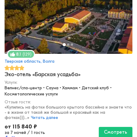
(
129
)
8.1
Тверская область, Волга
Эко-отель «Барская усадьба»
Услуги:
Велнес/спа-центр • Сауна • Хаммам • Детский клуб • 
Косметологические услуги
Отзыв гостя:
«
Купились на фотки большого крытого бассейна и знаете что
- в жизни от такой же большой и красивый как на
фотках)))...
»
Читать далее
от
115 840
₽
Смотреть
за 7 ночей
/
1 гость