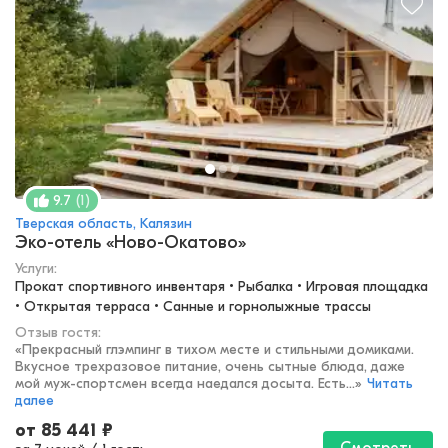
(
1
)
9.7
Тверская область, Калязин
Эко-отель «Ново-Окатово»
Услуги:
Прокат спортивного инвентаря • Рыбалка • Игровая площадка 
• Открытая терраса • Санные и горнолыжные трассы
Отзыв гостя:
«
Прекрасный глэмпинг в тихом месте и стильными домиками.
Вкусное трехразовое питание, очень сытные блюда, даже
мой муж-спортсмен всегда наедался досыта. Есть...
»
Читать
далее
от
85 441
₽