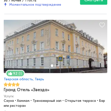
Смотреть
за 7 ночей
/
1 гость
Моментальное подтверждение
(
1
)
9.2
Тверская область, Тверь
Гранд Отель «Звезда»
Услуги:
Сауна • Хаммам • Тренажерный зал • Открытая терраса • Бар 
или ресторан