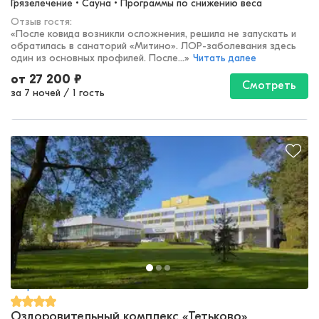
Грязелечение • Сауна • Программы по снижению веса
Отзыв гостя:
«
После ковида возникли осложнения, решила не запускать и
обратилась в санаторий «Митино». ЛОР-заболевания здесь
один из основных профилей. После...
»
Читать далее
от
27 200
₽
Смотреть
за 7 ночей
/
1 гость
Тверская область
Оздоровительный комплекс «Тетьково»