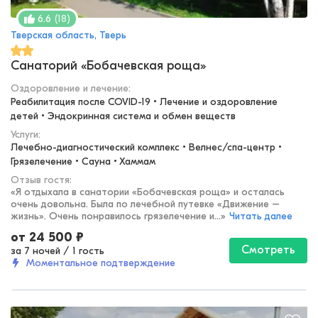
(
18
)
6.6
Тверская область, Тверь
Санаторий «Бобачевская роща»
Оздоровление и лечение
:
Реабилитация после COVID-19 • Лечение и оздоровление 
детей • Эндокринная система и обмен веществ
Услуги:
Лечебно-диагностический комплекс • Велнес/спа-центр • 
Грязелечение • Сауна • Хаммам
Отзыв гостя:
«
Я отдыхала в санатории «Бобачевская роща» и осталась
очень довольна. Была по лечебной путевке «Движение –
жизнь». Очень понравилось грязелечение и...
»
Читать далее
от
24 500
₽
Смотреть
за 7 ночей
/
1 гость
Моментальное подтверждение