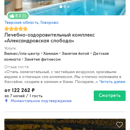
(
1
)
8.3
Тверская область, Говорово
Лечебно-оздоровительный комплекс
«Александровская слобода»
Услуги:
Велнес/спа-центр • Хаммам • Занятия йогой • Детская 
комната • Занятия фитнесом
Отзыв гостя:
«
Отель замечательный, с чистейшим воздухом, красивыми
видами и отличным спа-комплексом. Мы отлично поплавали в
бассейне, сходили в хаммам и баню. Посидели...
»
Читать далее
от
122 262
₽
Смотреть
за 7 ночей
/
1 гость
Моментальное подтверждение