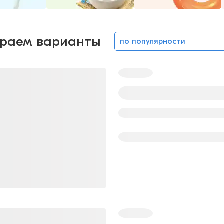
раем варианты
по популярности