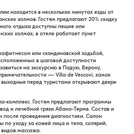
лии находится в нескольких минутах езды от 
анских холмов. Гостям предлагают 20% скидку 
ного отдыха доступны пешие или 
ских холмах, в отеле работает пункт 
вафитнесом или скандинавской ходьбой, 
асположенных в шаговой доступности 
авиться на экскурсию в Падую, Верону, 
имечательности — Villa de Vescovi, замок 
 В выходные перед туристами открывают двери 
па-комплекс. Гостям предлагают программы 
од и лечебной грязи Абано-Терме. Состав и 
 после проведения диагностики. Салон 
по уходу за кожей лица и тела, солярий, 
 видов массажа.