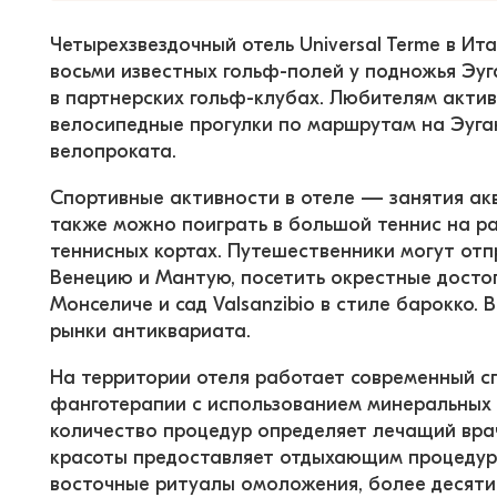
Четырехзвездочный отель Universal Terme в Ита
восьми известных гольф-полей у подножья Эуг
в партнерских гольф-клубах. Любителям актив
велосипедные прогулки по маршрутам на Эуган
велопроката.
Спортивные активности в отеле — занятия ак
также можно поиграть в большой теннис на р
теннисных кортах. Путешественники могут отпр
Венецию и Мантую, посетить окрестные достопр
Монселиче и сад Valsanzibio в стиле барокко.
рынки антиквариата.
На территории отеля работает современный с
фанготерапии с использованием минеральных в
количество процедур определяет лечащий врач
красоты предоставляет отдыхающим процедуры 
восточные ритуалы омоложения, более десяти